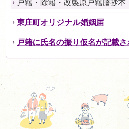
戸籍・除籍・改製原戸籍謄抄本
東庄町オリジナル婚姻届
戸籍に氏名の振り仮名が記載さ