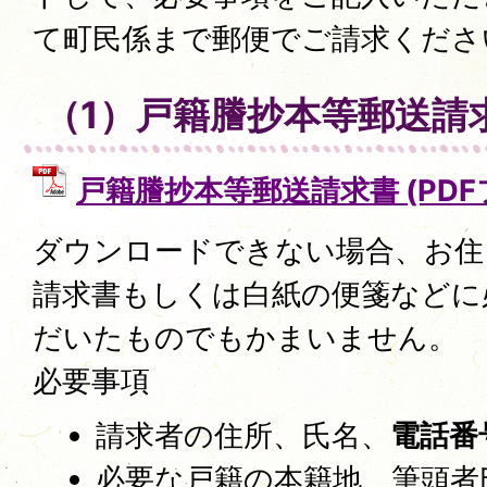
て町民係まで郵便でご請求くださ
（1）戸籍謄抄本等郵送請
戸籍謄抄本等郵送請求書 (PDFファ
ダウンロードできない場合、お住
請求書もしくは白紙の便箋などに
だいたものでもかまいません。
必要事項
請求者の住所、氏名、
電話番
必要な戸籍の本籍地、筆頭者