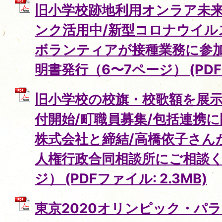
旧小学校跡地利用オンラア未来
ンク活用中/新型コロナウイル
ボランティアが接種業務に参加
明書発行（6〜7ページ） (PDFフ
旧小学校の校旗・校歌額を展示
付開始/町職員募集/包括連携
株式会社と締結/高橋依子さん
人権行政合同相談所にご相談く
ジ） (PDFファイル: 2.3MB)
東京2020オリンピック・パ