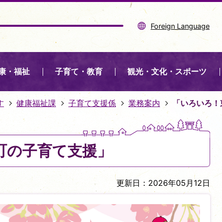
Foreign Language
康・福祉
子育て・教育
観光・文化・スポーツ
す
健康福祉課
子育て支援係
業務案内
「いろいろ！
町の子育て支援」
更新日：2026年05月12日