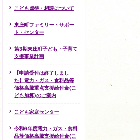
こども虐待・相談について
東庄町ファミリー・サポー
ト・センター
第3期東庄町子ども・子育て
支援事業計画
【申請受付は終了しまし
た】電力・ガス・食料品等
価格高騰重点支援給付金(こ
ども加算)のご案内
こども家庭センター
令和6年度電力・ガス・食料
品等価格高騰支援給付金(こ