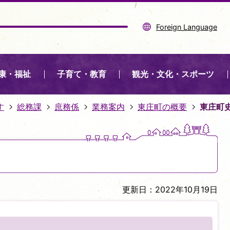
Foreign Language
康・福祉
子育て・教育
観光・文化・スポーツ
す
総務課
庶務係
業務案内
東庄町の概要
東庄町
更新日：2022年10月19日