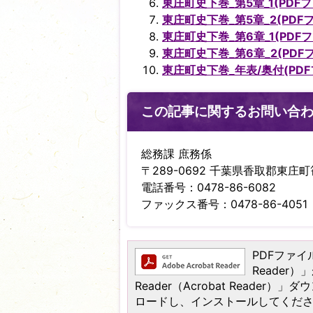
東庄町史下巻_第5章_1(PDFファ
東庄町史下巻_第5章_2(PDFフ
東庄町史下巻_第6章_1(PDFフ
東庄町史下巻_第6章_2(PDFフ
東庄町史下巻_年表/奥付(PDFフ
この記事に関するお問い合
総務課 庶務係
〒289-0692 千葉県香取郡東庄町笹
電話番号：0478-86-6082
ファックス番号：0478-86-4051
PDFファイル
Reader
Reader（Acrobat Read
ロードし、インストールしてくだ