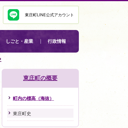
東庄町LINE公式アカウント
しごと・産業
行政情報
史
東庄町の概要
町内の標高（海抜）
東庄町史