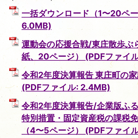
一括ダウンロード（1〜20ページ
6.0MB)
運動会の応援合戦/東庄散歩ぶ
紙、20ページ） (PDFファイル: 
令和2年度決算報告 東庄町の家
(PDFファイル: 2.4MB)
令和2年度決算報告/企業版ふ
特別措置・固定資産税の課税免
（4〜5ページ） (PDFファイル: 