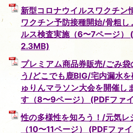
新型コロナウイルスワクチン
ワクチン予防接種開始/骨粗し
ルス検査実施（6〜7ページ） (
2.3MB)
プレミアム商品券販売/ごみ袋
う/どこでも鹿BIG/宅内漏水
ゅりんマラソン大会を開催しま
す（8〜9ページ） (PDFファイル
性の多様性を知ろう！/元気レ
（10〜11ページ） (PDFファイル