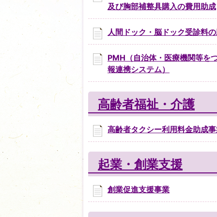
及び胸部補整具購入の費用助成
人間ドック・脳ドック受診料の
PMH（自治体・医療機関等を
報連携システム）
高齢者福祉・介護
高齢者タクシー利用料金助成事
起業・創業支援
創業促進支援事業