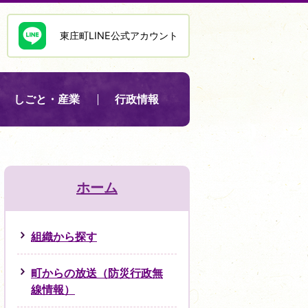
東庄町LINE公式アカウント
しごと・産業
行政情報
ホーム
組織から探す
町からの放送（防災行政無
線情報）