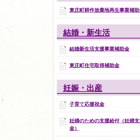
東庄町耕作放棄地再生事業補助
結婚・新生活
結婚新生活支援事業補助金
東庄町住宅取得補助金
妊娠・出産
子育て応援祝金
妊婦のための支援給付（妊婦支
金）